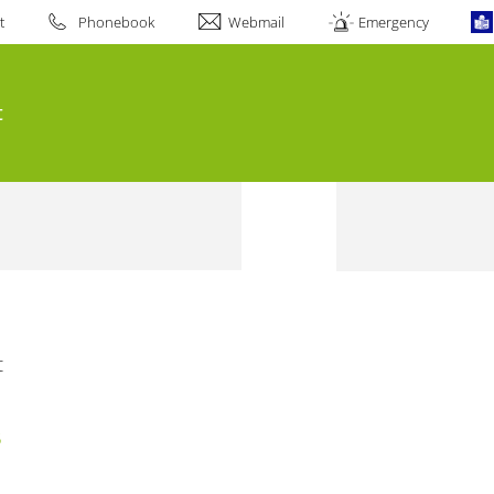
t
Phonebook
Webmail
Emergency
t
t
s