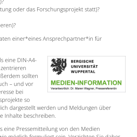
)?
altung oder das Forschungsprojekt statt)?
ieren)?
aten einer*eines Ansprechpartner*in für
ls eine DIN-A4-
nzentrieren
Außerdem sollten
auch – und vor
resse bei
sprojekte so
ch dargestellt werden und Meldungen über
e Inhalte beschreiben.
s eine Pressemitteilung von den Medien
ie möglich formuliert sein. Verzichten Sie daher